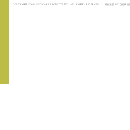
COPYRIGHT ©2014 MEDICARE PRODUCTS INC. ALL RIGHTS RESERVED.
/
網頁設計
BY
亞格網頁